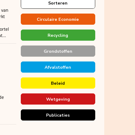
Sorteren
g van
rkt
Circulaire Economie
ortel
Recycling
...
Grondstoffen
Afvalstoffen
Beleid
de
Wetgeving
Publicaties