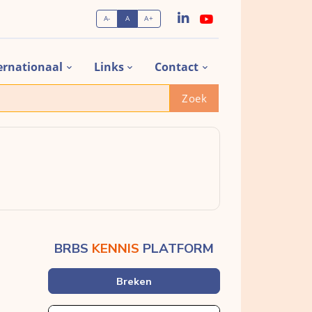
A-
A
A+
ernationaal
Links
Contact
Zoek
BRBS
KENNIS
PLATFORM
Breken