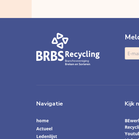
Meld
Navigatie
Kijk 
home
BEwer
Recyc
Actueel
Youtu
Ledenlijst