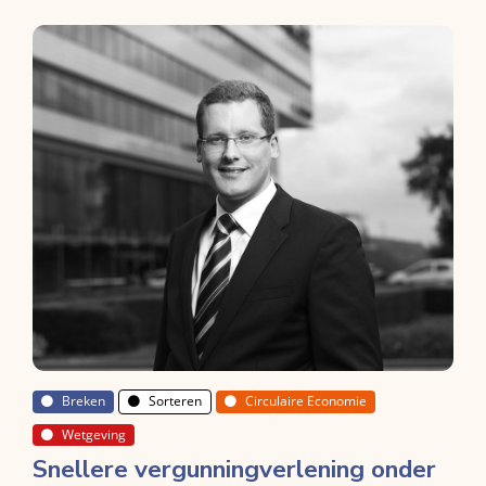
Breken
Sorteren
Circulaire Economie
Wetgeving
Snellere vergunningverlening onder