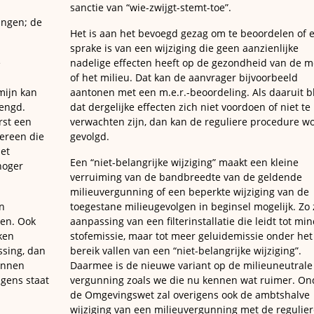
sanctie van “wie-zwijgt-stemt-toe”.
ingen; de
Het is aan het bevoegd gezag om te beoordelen of e
sprake is van een wijziging die geen aanzienlijke
e
nadelige effecten heeft op de gezondheid van de 
of het milieu. Dat kan de aanvrager bijvoorbeeld
mijn kan
aantonen met een m.e.r.-beoordeling. Als daaruit bl
engd.
dat dergelijke effecten zich niet voordoen of niet te
rst een
verwachten zijn, dan kan de reguliere procedure w
ereen die
gevolgd.
et
Een “niet-belangrijke wijziging” maakt een kleine
hoger
verruiming van de bandbreedte van de geldende
milieuvergunning of een beperkte wijziging van de
n
toegestane milieugevolgen in beginsel mogelijk. Zo 
ken. Ook
aanpassing van een filterinstallatie die leidt tot mi
ken
stofemissie, maar tot meer geluidemissie onder het
ssing, dan
bereik vallen van een “niet-belangrijke wijziging”.
kunnen
Daarmee is de nieuwe variant op de milieuneutrale
gens staat
vergunning zoals we die nu kennen wat ruimer. On
de Omgevingswet zal overigens ook de ambtshalve
wijziging van een milieuvergunning met de regulier