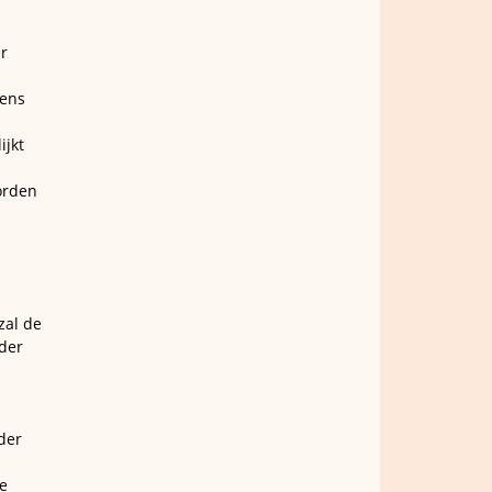
r
mens
ijkt
orden
zal de
nder
der
e