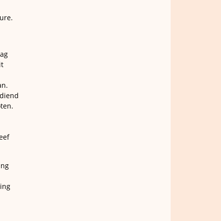
ure.
aag
t
an.
ediend
ten.
eef
ing
ing