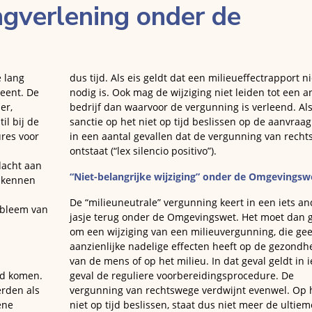
ngverlening onder de
e lang
dus tijd. Als eis geldt dat een milieueffectrapport ni
eent. De
nodig is. Ook mag de wijziging niet leiden tot een a
er,
bedrijf dan waarvoor de vergunning is verleend. Al
til bij de
sanctie op het niet op tijd beslissen op de aanvraag
res voor
in een aantal gevallen dat de vergunning van rech
ontstaat (“lex silencio positivo”).
dacht aan
“Niet-belangrijke wijziging” onder de Omgevingsw
u kennen
De “milieuneutrale” vergunning keert in een iets an
obleem van
jasje terug onder de Omgevingswet. Het moet dan 
om een wijziging van een milieuvergunning, die ge
aanzienlijke nadelige effecten heeft op de gezondh
van de mens of op het milieu. In dat geval geldt in 
nd komen.
geval de reguliere voorbereidingsprocedure. De
erden als
vergunning van rechtswege verdwijnt evenwel. Op 
ene
niet op tijd beslissen, staat dus niet meer de ultiem