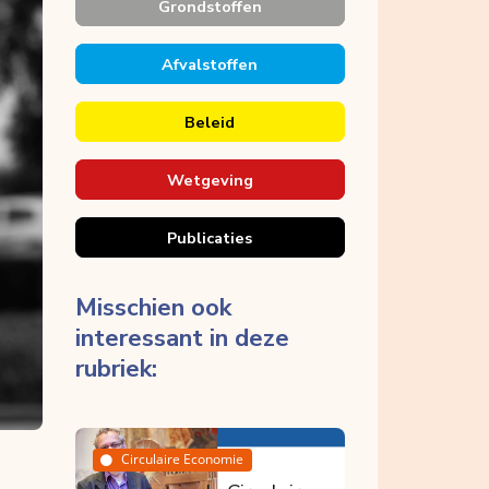
Grondstoffen
Afvalstoffen
Beleid
Wetgeving
Publicaties
Misschien ook
interessant in deze
rubriek:
Breken
Circulaire Economie
Bouwproductenverordeni