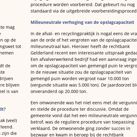
procedure worden voorbereid. Dat gebeurt nu nog
standaard via de uitgebreide voorbereidingsproced
Milieuneutrale verhoging van de opslagcapaciteit
nte mag
e
In de afval- en recyclingpraktijk is nogal eens de vr
en op de
aan de orde of het vergroten van de opslagcapacitei
ngswet tot
milieuneutraal kan. Hierover heeft de rechtbank
e nemen
Gelderland recent een interessante uitspraak geda
Een afvalverwerkend bedrijf had een aanvraag ing
ldt de
om de opslagcapaciteit van gemengd puin te vergro
ste
In de nieuwe situatie zou de opslagcapaciteit van
drijven
gemengd puin worden vergroot naar 10.000 ton
re blijven
(vergunde situatie was 5.000 ton). De jaardoorzet bl
eel is van
onveranderd op 20.000 ton.
Een omwonende was het niet eens met de vergunn
dt?
en stelde de procedure ter discussie. Omdat de
gemeente vond dat het een milieuneutrale vergunn
ak (veel)
betrof, was de reguliere procedure van toepassing
rleend.
verklaard. De omwonende ging zonder succes in
 zijn die
bezwaar en kwam in beroep bij de rechtbank