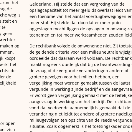
waarom het
Gelderland. Hij stelde dat een vergroting van de
zag de
opslagcapaciteit tot meer (geluids)overlast leidt va
sche weg is
een toename van het aantal voertuigbewegingen e
 stelt en
meer stof. Hij stelde dat doordat er meer puin
 te
opgeslagen mocht liggen de opslagen in omvang z
g geen
toenemen en tot meer werkzaamheden zouden leid
srechter
 maken op
De rechtbank volgde de omwonende niet. Zij toetst
sommen.
de geldende criteria voor een milieuneutrale wijzig
jk koopt
oordeelde dat daaraan werd voldaan. De rechtbank
erkt het
maakt nog eens duidelijk dat bij de beantwoording
chts: de
de vraag of de vergunde veranderingen andere of
der de
grotere gevolgen voor het milieu hebben, een
lijkheid
vergelijking moet worden gemaakt tussen de laatst
vergunde in werking zijnde bedrijf en de aangevra
Er wordt geen vergelijking gemaakt met de feitelijk
aangevraagde werking van het bedrijf. De rechtban
vond dat voldoende aannemelijk is gemaakt dat de
verandering niet leidt tot andere of grotere nadelig
milieugevolgen ten opzichte van de reeds vergunde
oorlopen
situatie. Zoals opgemerkt is het toetsingskader ond
oet zich