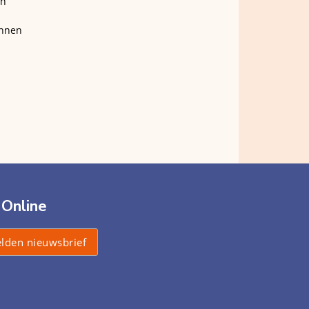
en
unnen
 Online