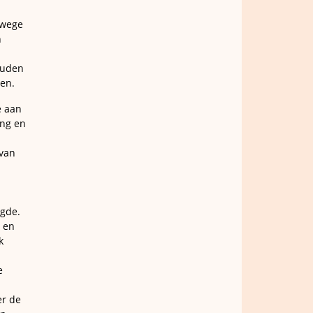
nwege
n
ouden
en.
e aan
ing en
 van
agde.
e en
k
e
er de