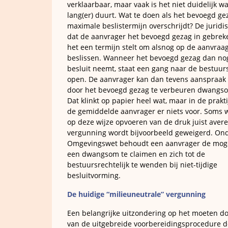
verklaarbaar, maar vaak is het niet duidelijk 
lang(er) duurt. Wat te doen als het bevoegd ge
maximale beslistermijn overschrijdt? De juridi
dat de aanvrager het bevoegd gezag in gebreke
het een termijn stelt om alsnog op de aanvraag
beslissen. Wanneer het bevoegd gezag dan no
besluit neemt, staat een gang naar de bestuur
open. De aanvrager kan dan tevens aanspraak
door het bevoegd gezag te verbeuren dwang
Dat klinkt op papier heel wat, maar in de prakti
de gemiddelde aanvrager er niets voor. Soms w
op deze wijze opvoeren van de druk juist avere
vergunning wordt bijvoorbeeld geweigerd. On
Omgevingswet behoudt een aanvrager de moge
een dwangsom te claimen en zich tot de
bestuursrechtelijk te wenden bij niet-tijdige
besluitvorming.
De huidige “milieuneutrale” vergunning
Een belangrijke uitzondering op het moeten d
van de uitgebreide voorbereidingsprocedure d