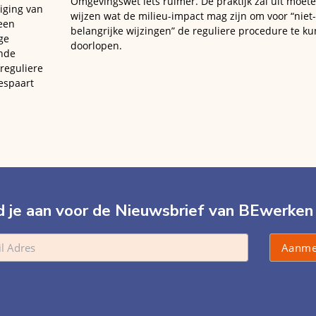
Omgevingswet iets ruimer. De praktijk zal uit moet
ziging van
wijzen wat de milieu-impact mag zijn om voor “niet-
een
belangrijke wijzingen” de reguliere procedure te k
ige
doorlopen.
ende
 reguliere
espaart
 je aan voor de Nieuwsbrief van BEwerken