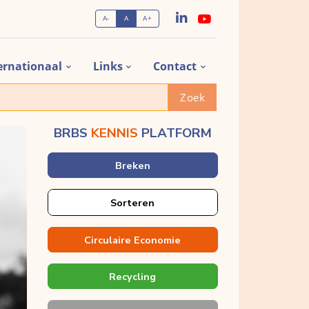
A-
A
A+
ernationaal
Links
Contact
Zoek
BRBS
KENNIS
PLATFORM
Breken
Sorteren
Circulaire Economie
Recycling