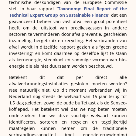
technische deskundigen van de Europese Commissie
stelt in haar rapport “
Taxonomy: Final Report of the
Technical Expert Group on Sustainable Finance
” dat een
geavanceerd beheer van vast afval een groot potentieel
heeft om de uitstoot van broeikasgassen in andere
sectoren te verminderen door afvalpreventie, gescheiden
inzameling, hergebruik en recycling. Het verbranden van
afval wordt in ditzelfde rapport gezien als “geen groene
investering” en komt daarmee op dezelfde lijst te staan
als kernenergie, steenkool en sommige vormen van bio-
energie die als niet duurzaam worden beschouwd.
Betekent dit dat per direct alle
afvalverbrandingsinstallaties gesloten moeten worden?
Nee natuurlijk niet. Op dit moment verbranden wij in
Nederland nog steeds de welvaart van 15 jaar terug tot
1,5 dag geleden, zowel de oude buffetkast als de Senseo-
koffiepad. Het betekent wel dat we nog beter moeten
onderzoeken hoe we deze voorbije welvaart kunnen
identificeren, sorteren en recyclen en tegelijkertijd
maatregelen kunnen nemen om de traditionele
verbrandingscapaciteit (met energieterugwinning)