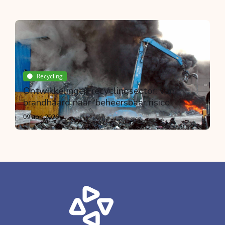
Breken
Bouwproductenverordening en CE
markering
Door Peter Broere
15 jul. 2026
Recycling
Ontwikkelingen recyclingsector: van
brandhaard naar ‘beheersbaar risico’
09 apr. 2026