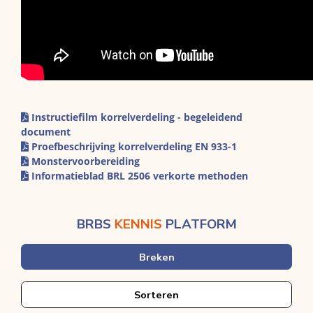
Instructiefilm korrelverdeling - begeleidend
document
Proefbeschrijving korrelverdeling EN 933-1
Monstervoorbereiding
Informatieblad BRL 2506 verkorte methoden
BRBS
KENNIS
PLATFORM
Breken
Sorteren