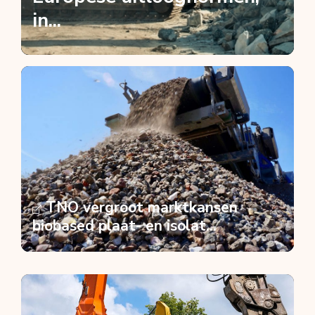
in...
TNO vergroot marktkansen
biobased plaat- en isolat...