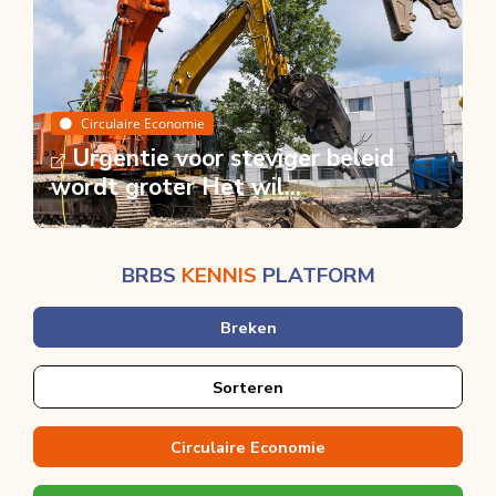
Circulaire Economie
Urgentie voor steviger beleid
wordt groter Het wil...
BRBS
KENNIS
PLATFORM
Breken
Sorteren
Circulaire Economie