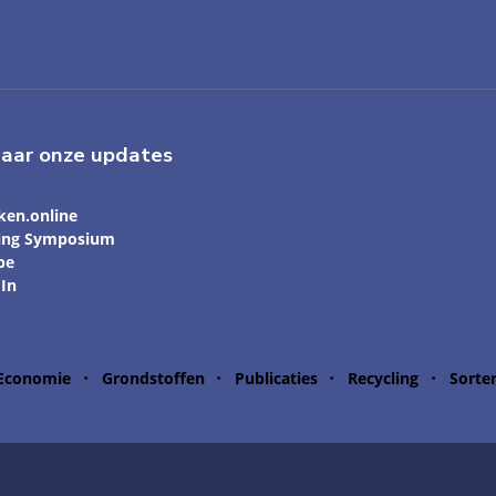
naar onze updates
ken.online
ling Symposium
be
In
 Economie
Grondstoffen
Publicaties
Recycling
Sorte