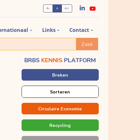
A-
A
A+
ernationaal
Links
Contact
Zoek
BRBS
KENNIS
PLATFORM
Breken
Sorteren
Circulaire Economie
Recycling