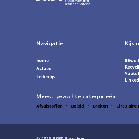
Navigatie
Kijk 
home
BEwer
Recyc
Actueel
Youtu
Ledenlijst
Linked
Meest gezochte categorieën
Afvalstoffen
Beleid
Breken
Circulaire
© 2026 BRBS Recycling