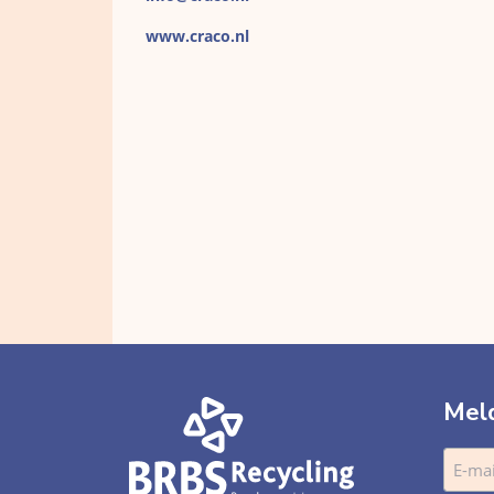
www.craco.nl
Meld